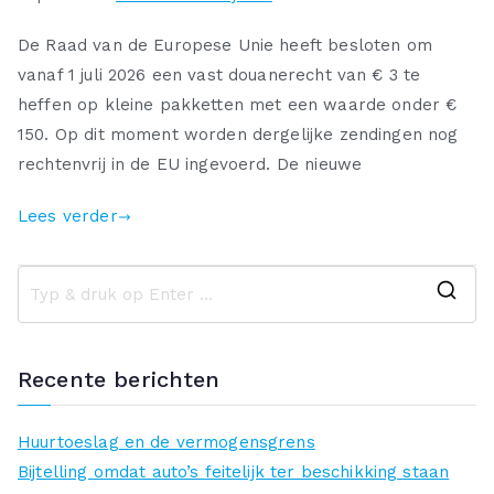
De Raad van de Europese Unie heeft besloten om
vanaf 1 juli 2026 een vast douanerecht van € 3 te
heffen op kleine pakketten met een waarde onder €
150. Op dit moment worden dergelijke zendingen nog
rechtenvrij in de EU ingevoerd. De nieuwe
Lees verder
Z
o
e
Recente berichten
k
n
Huurtoeslag en de vermogensgrens
a
Bijtelling omdat auto’s feitelijk ter beschikking staan
a