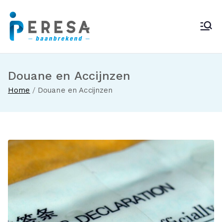
Ga
naar
Peresa
de
inhoud
Douane en Accijnzen
Home
Douane en Accijnzen