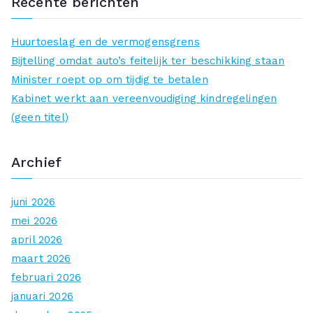
Recente berichten
k
n
Huurtoeslag en de vermogensgrens
a
Bijtelling omdat auto’s feitelijk ter beschikking staan
a
Minister roept op om tijdig te betalen
r
Kabinet werkt aan vereenvoudiging kindregelingen
:
(geen titel)
Archief
juni 2026
mei 2026
april 2026
maart 2026
februari 2026
januari 2026