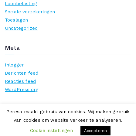
Loonbelasting
Sociale verzekeringen
Toeslagen
Uncategorized
Meta
Inloggen
Berichten feed
Reacties feed
WordPress.org
Peresa maakt gebruik van cookies. Wij maken gebruik
van cookies om website verkeer te analyseren.
Copyright © 2026
Peresa
. Aangedreven door
Zakra
en
WordPress
.
Cookie instellingen
Accepteren