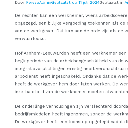
Door
PeresaAdmin
Geplaatst op
11 juli 2024
Geplaatst in
A
De rechter kan een werknemer, wiens arbeidsovere
opgezegd, een billijke vergoeding toekennen als de 
van de werkgever. Dat kan aan de orde zijn als de we
verwaarloosd.
Hof Arnhem-Leeuwarden heeft een werknemer een bi
beginperiode van de arbeidsongeschiktheid van de 
integratieverplichtingen ernstig heeft veronachtza
arbodienst heeft ingeschakeld. Ondanks dat de werk
heeft de werkgever hem door laten werken. De wer
inzetbaarheid van de werknemer moeten afwachten,
De onderlinge verhoudingen zijn verslechterd doord
bedrijfsmiddelen heeft ingenomen, zonder de werkn
De werkgever heeft een loonstop opgelegd nadat dis