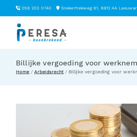
Ga
058 203 0740
Snekertrekweg 61, 8912 AA Leeuw
naar
de
inhoud
Peresa
Billijke vergoeding voor werkne
Home
Arbeidsrecht
Billijke vergoeding voor wer