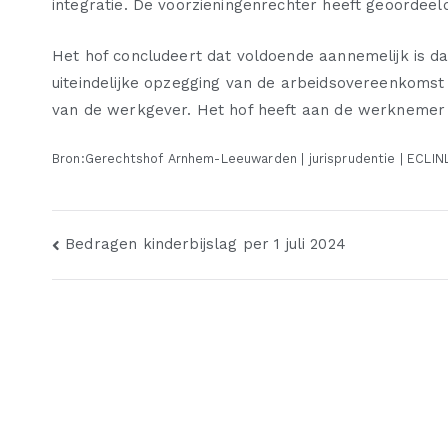
integratie. De voorzieningenrechter heeft geoordeel
Het hof concludeert dat voldoende aannemelijk is d
uiteindelijke opzegging van de arbeidsovereenkomst
van de werkgever. Het hof heeft aan de werknemer e
Bron:Gerechtshof Arnhem-Leeuwarden | jurisprudentie | ECLI
Bericht
Bedragen kinderbijslag per 1 juli 2024
navigatie