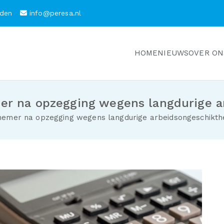
arden
info@peresa.nl
HOME
NIEUWS
OVER ON
mer na opzegging wegens langdurige 
knemer na opzegging wegens langdurige arbeidsongeschikth