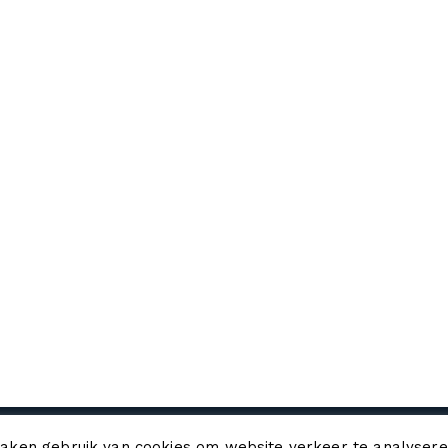
Copyright © 2026
Peresa
. Aangedreven door
Zakra
en
WordPress
maken gebruik van cookies om website verkeer te analyser