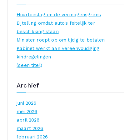
k
n
Huurtoeslag en de vermogensgrens
a
Bijtelling omdat auto’s feitelijk ter
a
beschikking staan
r
Minister roept op om tijdig te betalen
:
Kabinet werkt aan vereenvoudiging
kindregelingen
(geen titel)
Archief
juni 2026
mei 2026
april 2026
maart 2026
februari 2026