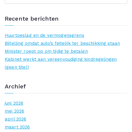
o
e
Recente berichten
k
n
Huurtoeslag en de vermogensgrens
a
Bijtelling omdat auto’s feitelijk ter beschikking staan
a
Minister roept op om tijdig te betalen
r
Kabinet werkt aan vereenvoudiging kindregelingen
:
(geen titel)
Archief
juni 2026
mei 2026
april 2026
maart 2026