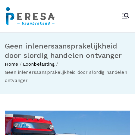
Ga
naar
Peresa
de
inhoud
Geen inlenersaansprakelijkheid
door slordig handelen ontvanger
Home
Loonbelasting
Geen inlenersaansprakelijkheid door slordig handelen
ontvanger