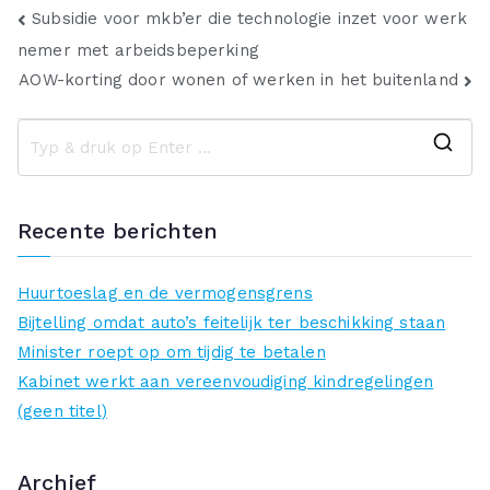
Bericht
Subsidie voor mkb’er die technologie inzet voor werk
nemer met arbeidsbeperking
navigatie
AOW-korting door wonen of werken in het buitenland
Z
o
e
Recente berichten
k
n
Huurtoeslag en de vermogensgrens
a
Bijtelling omdat auto’s feitelijk ter beschikking staan
a
Minister roept op om tijdig te betalen
r
Kabinet werkt aan vereenvoudiging kindregelingen
:
(geen titel)
Archief