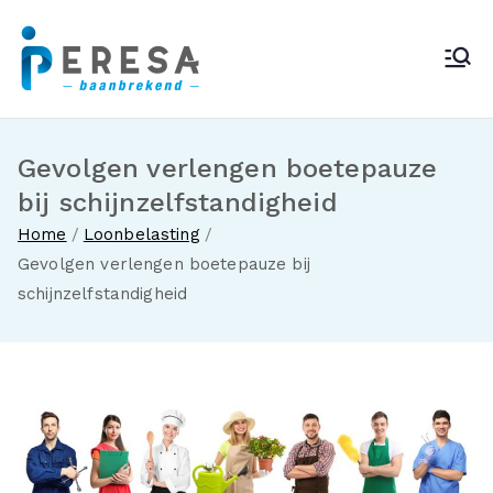
Ga
naar
Peresa
de
inhoud
Gevolgen verlengen boetepauze
bij schijnzelfstandigheid
Home
Loonbelasting
Gevolgen verlengen boetepauze bij
schijnzelfstandigheid