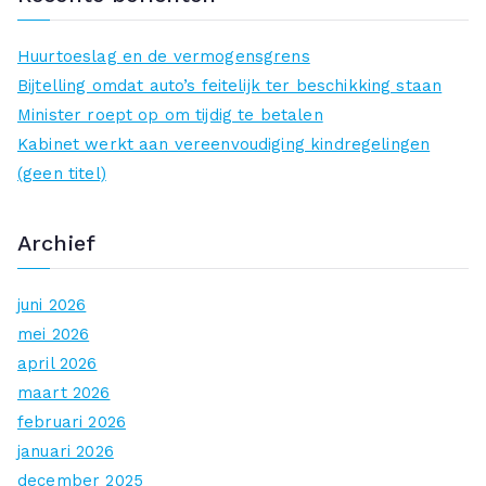
k
n
Huurtoeslag en de vermogensgrens
a
Bijtelling omdat auto’s feitelijk ter beschikking staan
a
Minister roept op om tijdig te betalen
r
Kabinet werkt aan vereenvoudiging kindregelingen
:
(geen titel)
Archief
juni 2026
mei 2026
april 2026
maart 2026
februari 2026
januari 2026
december 2025