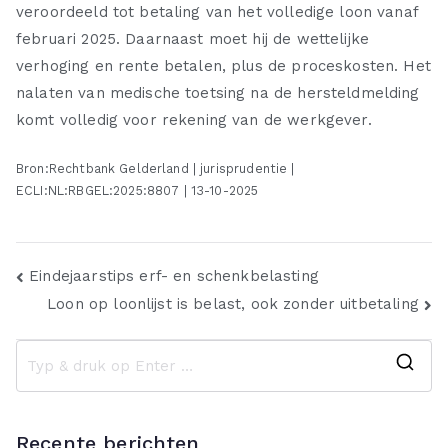
veroordeeld tot betaling van het volledige loon vanaf
februari 2025. Daarnaast moet hij de wettelijke
verhoging en rente betalen, plus de proceskosten. Het
nalaten van medische toetsing na de hersteldmelding
komt volledig voor rekening van de werkgever.
Bron:Rechtbank Gelderland | jurisprudentie |
ECLI:NL:RBGEL:2025:8807 | 13-10-2025
Bericht
Eindejaarstips erf- en schenkbelasting
Loon op loonlijst is belast, ook zonder uitbetaling
navigatie
Z
o
e
Recente berichten