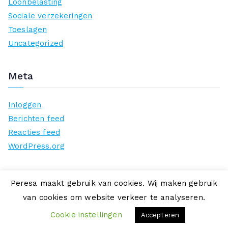
Loonbelasting
Sociale verzekeringen
Toeslagen
Uncategorized
Meta
Inloggen
Berichten feed
Reacties feed
WordPress.org
Peresa maakt gebruik van cookies. Wij maken gebruik
van cookies om website verkeer te analyseren.
Copyright © 2026
Peresa
. Aangedreven door
Zakra
en
WordPress
.
Cookie instellingen
Accepteren