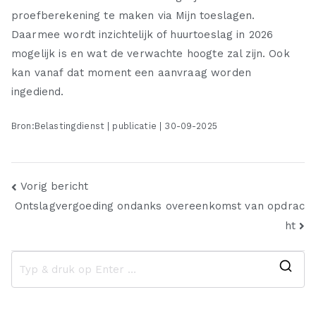
proefberekening te maken via Mijn toeslagen.
Daarmee wordt inzichtelijk of huurtoeslag in 2026
mogelijk is en wat de verwachte hoogte zal zijn. Ook
kan vanaf dat moment een aanvraag worden
ingediend.
Bron:Belastingdienst | publicatie | 30-09-2025
Bericht
Vorig bericht
Ontslagvergoeding ondanks overeenkomst van opdrac
navigatie
ht
Z
o
e