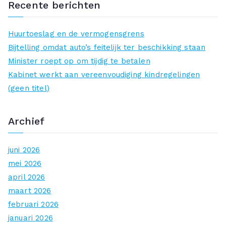
Recente berichten
k
n
Huurtoeslag en de vermogensgrens
a
Bijtelling omdat auto’s feitelijk ter beschikking staan
a
Minister roept op om tijdig te betalen
r
Kabinet werkt aan vereenvoudiging kindregelingen
:
(geen titel)
Archief
juni 2026
mei 2026
april 2026
maart 2026
februari 2026
januari 2026