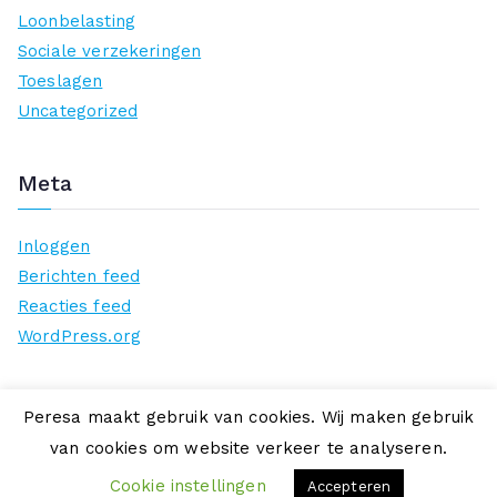
Loonbelasting
Sociale verzekeringen
Toeslagen
Uncategorized
Meta
Inloggen
Berichten feed
Reacties feed
WordPress.org
Peresa maakt gebruik van cookies. Wij maken gebruik
van cookies om website verkeer te analyseren.
Copyright © 2026
Peresa
. Aangedreven door
Zakra
en
WordPress
.
Cookie instellingen
Accepteren