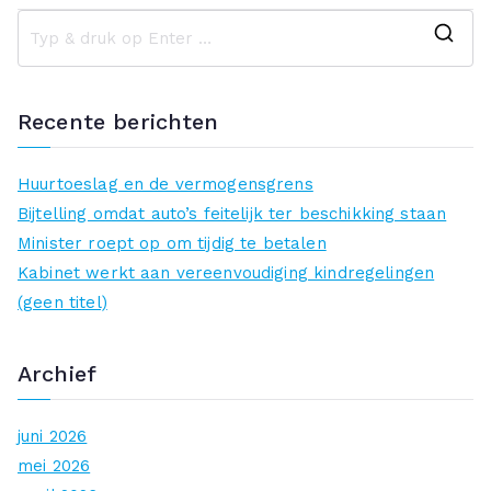
Z
o
e
Recente berichten
k
n
Huurtoeslag en de vermogensgrens
a
Bijtelling omdat auto’s feitelijk ter beschikking staan
a
Minister roept op om tijdig te betalen
r
Kabinet werkt aan vereenvoudiging kindregelingen
:
(geen titel)
Archief
juni 2026
mei 2026