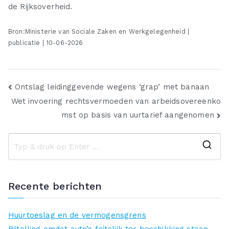
de Rijksoverheid.
Bron:Ministerie van Sociale Zaken en Werkgelegenheid |
publicatie | 10-06-2026
Bericht
Ontslag leidinggevende wegens ‘grap’ met banaan
Wet invoering rechtsvermoeden van arbeidsovereenko
navigatie
mst op basis van uurtarief aangenomen
Z
o
e
Recente berichten
k
n
Huurtoeslag en de vermogensgrens
a
Bijtelling omdat auto’s feitelijk ter beschikking staan