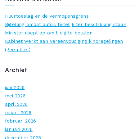
k
n
Huurtoeslag en de vermogensgrens
a
Bijtelling omdat auto’s feitelijk ter beschikking staan
a
Minister roept op om tijdig te betalen
r
Kabinet werkt aan vereenvoudiging kindregelingen
:
(geen titel)
Archief
juni 2026
mei 2026
april 2026
maart 2026
februari 2026
januari 2026
december 2025