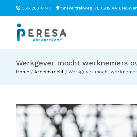
Ga
058 203 0740
Snekertrekweg 61, 8912 AA Leeuw
naar
de
inhoud
Peresa
Werkgever mocht werknemers ove
Home
Arbeidsrecht
Werkgever mocht werknemers 