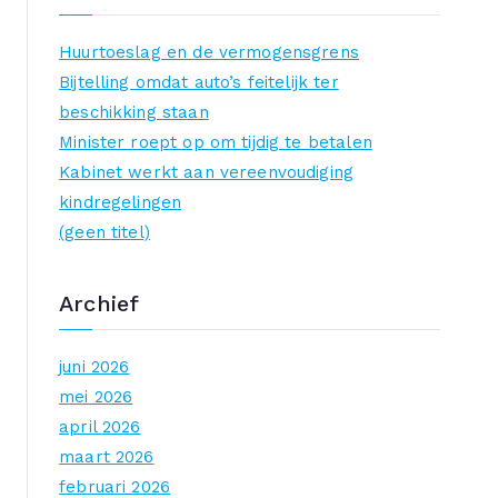
k
n
Huurtoeslag en de vermogensgrens
a
Bijtelling omdat auto’s feitelijk ter
a
beschikking staan
r
Minister roept op om tijdig te betalen
:
Kabinet werkt aan vereenvoudiging
kindregelingen
(geen titel)
Archief
juni 2026
mei 2026
april 2026
maart 2026
februari 2026