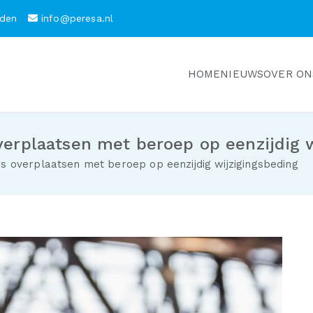
arden
info@peresa.nl
HOME
NIEUWS
OVER ON
rplaatsen met beroep op eenzijdig w
overplaatsen met beroep op eenzijdig wijzigingsbeding